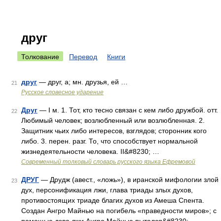
друг
Толкование
Перевод
Книги
друг
— друг, а; мн. друзья, ей …
21
Русское словесное ударение
Друг
— I м. 1. Тот, кто тесно связан с кем либо дружбой. отт.
22
Любимый человек; возлюбленный или возлюбленная. 2.
Защитник чьих либо интересов, взглядов; сторонник кого
либо. 3. перен. разг. То, что способствует нормальной
жизнедеятельности человека. II&#8230; …
Современный толковый словарь русского языка Ефремовой
ДРУГ
— Друдж (авест., «ложь»), в иранской мифологии злой
23
дух, персонификация лжи, глава триады злых духов,
противостоящих триаде благих духов из Амеша Спента.
Создан Ангро Майнью на погибель «праведности миров»; с