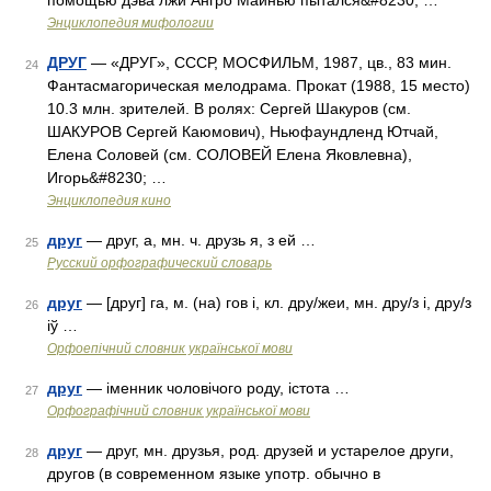
помощью дэва лжи Ангро Майнью пытался&#8230; …
Энциклопедия мифологии
ДРУГ
— «ДРУГ», СССР, МОСФИЛЬМ, 1987, цв., 83 мин.
24
Фантасмагорическая мелодрама. Прокат (1988, 15 место)
10.3 млн. зрителей. В ролях: Сергей Шакуров (см.
ШАКУРОВ Сергей Каюмович), Ньюфаундленд Ютчай,
Елена Соловей (см. СОЛОВЕЙ Елена Яковлевна),
Игорь&#8230; …
Энциклопедия кино
друг
— друг, а, мн. ч. друзь я, з ей …
25
Русский орфографический словарь
друг
— [друг] га, м. (на) гов і, кл. дру/жеи, мн. дру/з і, дру/з
26
іў …
Орфоепічний словник української мови
друг
— іменник чоловічого роду, істота …
27
Орфографічний словник української мови
друг
— друг, мн. друзья, род. друзей и устарелое други,
28
другов (в современном языке употр. обычно в