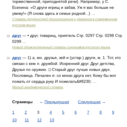
торжественной, приподнятой речи). Например, у С.
Есенина: «О други игрищ и забав, Уж я вас больше не
увижу!» (Я снова здесь в семье родной...) …
Словарь трудностей произношения и ударения в современном
русском языке
друг
— • друг, товарищ, приятель Стр. 0297 Стр. 0298 Стр.
29
0299 …
Новый объяснительный словарь синонимов русского языка
друг
— 1) а, мн. друзья, зей и (устар.) други, м. 1. Тот, кто
30
связан с кем л. дружбой. Искренний друг. Друг детства,
Друзья по оружию. □ Старый друг лучше новых двух.
Пословица. Печален я: со мною друга нет, Кому бы мог
пожать от сердца руку И пожелать&#8230; …
Малый академический словарь
Страницы
←
Предыдущая
Следующая
→
1
2
3
4
5
6
7
8
9
10
11
12
13